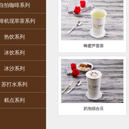
自拍咖啡系列
啡机现萃茶系列
热饮系列
蜂蜜芦荟茶
冰饮系列
冰沙系列
苏打水系列
糕点系列
奶泡综合豆