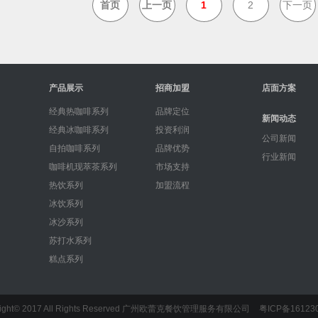
首页
上一页
1
2
下一页
产品展示
招商加盟
店面方案
经典热咖啡系列
品牌定位
新闻动态
经典冰咖啡系列
投资利润
公司新闻
自拍咖啡系列
品牌优势
行业新闻
咖啡机现萃茶系列
市场支持
热饮系列
加盟流程
冰饮系列
冰沙系列
苏打水系列
糕点系列
ight© 2017 All Rights Reserved 广州欧蕾克餐饮管理服务有限公司
粤ICP备16123