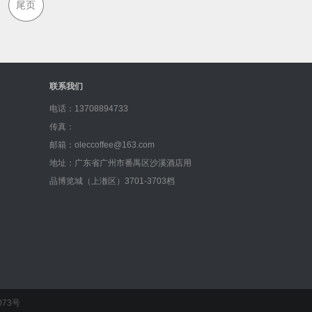
尾页
联系我们
电话：13708894733
传真：
邮箱：oleccoffee@163.com
地址：广东省广州市番禺区沙溪酒店用
品博览城（上漖区）3701-3703档
073号