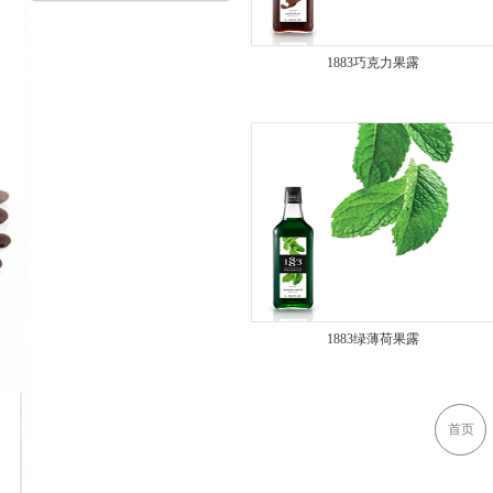
1883巧克力果露
1883绿薄荷果露
首页